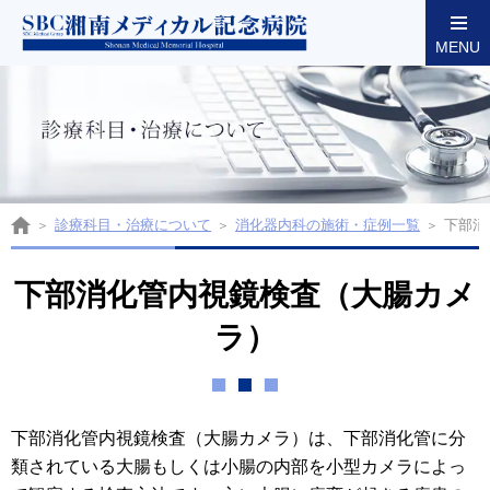
MENU
東京都墨田区両国の湘南メディカル記念病院
診療科目・治療について
消化器内科の施術・症例一覧
下部消
下部消化管内視鏡検査（大腸カメ
ラ）
下部消化管内視鏡検査（大腸カメラ）は、下部消化管に分
類されている大腸もしくは小腸の内部を小型カメラによっ