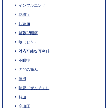
インフルエンザ
花粉症
片頭痛
緊張型頭痛
咳（せき）
対応可能な耳鼻科
不眠症
のどの痛み
痛風
喘息（ぜんそく）
貧血
高血圧