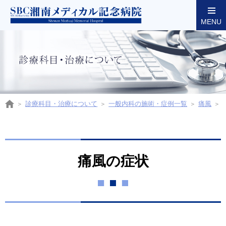
MENU
東京都墨田区両国の湘南メディカル記念病院
診療科目・治療について
一般内科の施術・症例一覧
痛風
痛風の症状