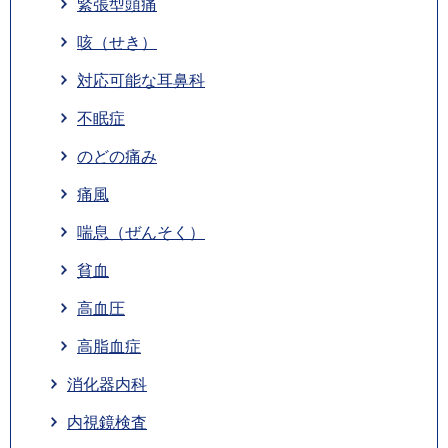
緊張型頭痛
咳（せき）
対応可能な耳鼻科
不眠症
のどの痛み
痛風
喘息（ぜんそく）
貧血
高血圧
高脂血症
消化器内科
内視鏡検査