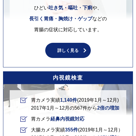
ひどい
吐き気・嘔吐・下痢
や、
長引く胃痛・胸焼け・ゲップ
などの
胃腸の症状に対応しています。
詳しく見る
内視鏡検査
胃カメラ実績
1,140件
(2019年1月～12月)
2017年1月～12月の567件から
2倍の増加
胃カメラ
経鼻内視鏡対応
大腸カメラ実績
355件
(2019年1月～12月）