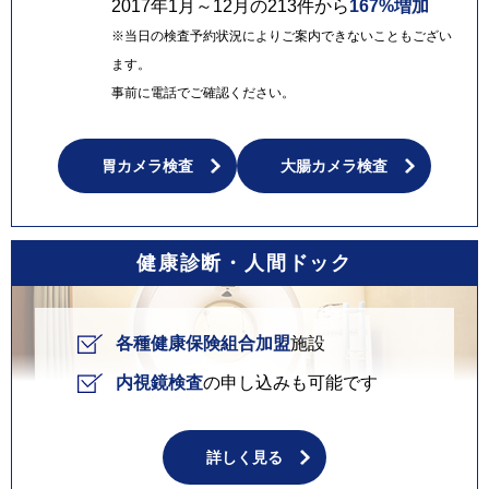
2017年1月～12月の213件から
167%増加
※当日の検査予約状況によりご案内できないこともござい
ます。
事前に電話でご確認ください。
胃カメラ検査
大腸カメラ検査
健康診断・人間ドック
各種健康保険組合加盟
施設
内視鏡検査
の申し込みも可能です
詳しく見る