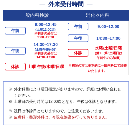
外来受付時間
一般内科検診
消化器内科
9:00~12:45
午前
9:00~12:00
(土曜12:00迄)
午前
※初診の受付は
9:00~12:30
午後
14:30~17:00
14:30~17:30
水曜/土曜/日曜
(土曜午後休診)
午後
休診
(第1、第3土曜日は
※初診の受付は
14:30~17:00
午前中のみ診療)
※初診の方は基本的に一般内科にて診療
休診
土曜 午後/水曜/日曜
いたします。
外来科目により曜日指定がありますので、詳細はお問い合わせ
ください。
土曜日の受付時間は12:00迄となり、午後は休診となります。
祝日は休診日となりますので、ご注意くださいませ。
皮膚科・整形外科は、今現在診療を行っておりません。