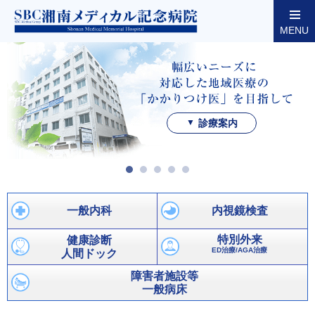
MENU
診療案内
一般内科
内視鏡検査
特別外来
健康診断
ED治療/AGA治療
人間ドック
障害者施設等
一般病床