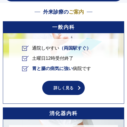
外来診療の
ご案内
一般内科
通院しやすい
（両国駅すぐ）
土曜日12時受付終了
胃と腸の病気に強い
病院です
詳しく見る
消化器内科